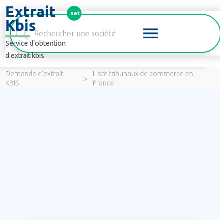
Panneau de gestion des cookies
Extrait
.net
Kbis
Service d'obtention
d'extrait kbis
Demande d'extrait
Liste tribunaux de commerce en
>
KBIS
France