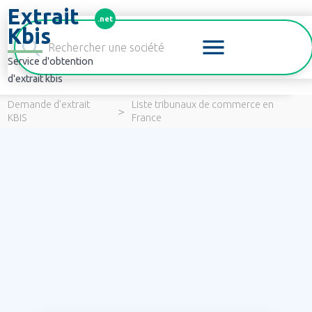
Panneau de gestion des cookies
Extrait
.net
Kbis
Service d'obtention
d'extrait kbis
Demande d'extrait
Liste tribunaux de commerce en
>
KBIS
France