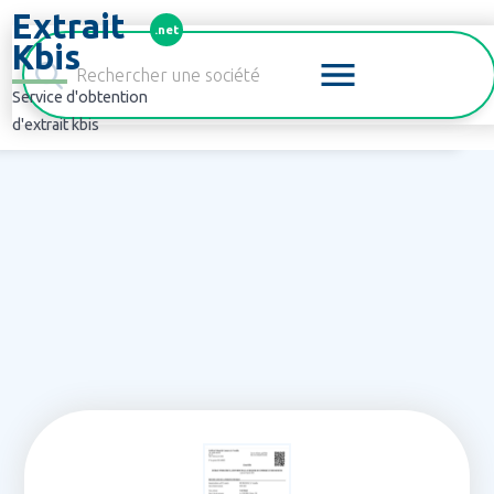
Panneau de gestion des cookies
Extrait
.net
Kbis
Service d'obtention
d'extrait kbis