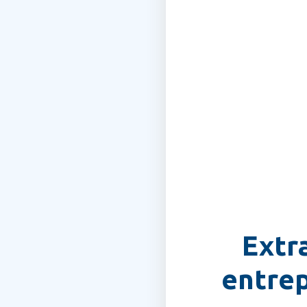
Extr
entrep