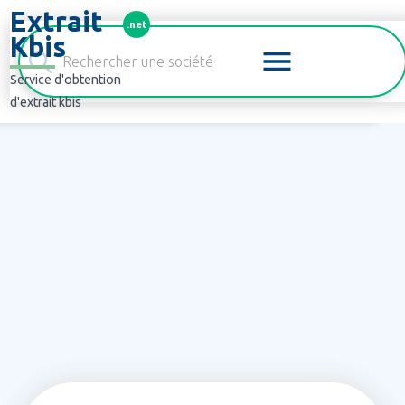
Panneau de gestion des cookies
Extrait
.net
Kbis
Service d'obtention
d'extrait kbis