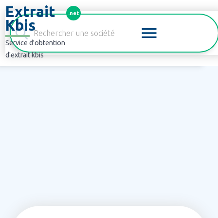
Panneau de gestion des cookies
Extrait
.net
Kbis
Service d'obtention
d'extrait kbis